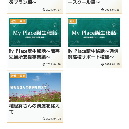
後プラン編～
ースクール編～
2024.04.27
2024.04.26
遊び・発達
雑記
My Place誕生秘話～障害
My Place誕生秘話～通信
児通所支援事業編～
制高校サポート校編～
2024.04.20
2024.04.15
教育・教師
植松努さんの講演を終え
て
2024.04.05