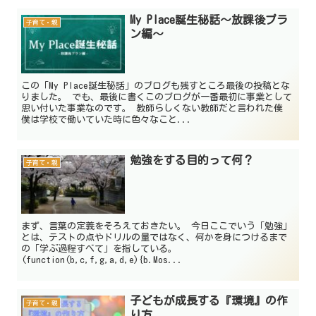
My Place誕生秘話～放課後プラ
子育て・親
ン編～
この「My Place誕生秘話」のブログも残すところ最後の投稿とな
りました。 でも、最後に書くこのブログが一番最初に事業として
思い付いた事業なのです。 教師らしくない教師だと言われた僕
僕は学校で働いていた時に色々なこと...
勉強をする目的って何？
子育て・親
まず、言葉の定義をそろえておきたい。 今日ここでいう「勉強」
とは、テストの点やドリルの量ではなく、何かを身につけるまで
の「学ぶ過程すべて」を指している。
(function(b,c,f,g,a,d,e){b.Mos...
子どもが成長する『環境』の作
子育て・親
り方